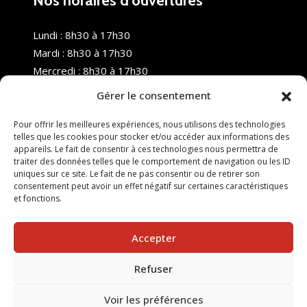
Nos horaires d’ouvertures
Lundi : 8h30 à 17h30
Mardi : 8h30 à 17h30
Mercredi : 8h30 à 17h30
Jeudi : 8h30 à 17h30
Gérer le consentement
Vendredi : 8h30 à 17h30
Samedi : Fermé
Pour offrir les meilleures expériences, nous utilisons des technologies
telles que les cookies pour stocker et/ou accéder aux informations des
Dimanche : Fermé
appareils. Le fait de consentir à ces technologies nous permettra de
traiter des données telles que le comportement de navigation ou les ID
uniques sur ce site. Le fait de ne pas consentir ou de retirer son
consentement peut avoir un effet négatif sur certaines caractéristiques
et fonctions.
Accepter
Refuser
© 2025 Nouvel R Formation - TOUS DROITS RÉSERVÉS -
SITE RÉALISÉ PAR :
INGÉNIERIE TECH
Voir les préférences