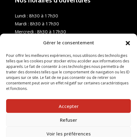
Nos horaires d’ouvertures
Lundi : 8h30 à 17h30
Mardi : 8h30 à 17h30
Mercredi : 8h30 à 17h30
Jeudi : 8h30 à 17h30
Gérer le consentement
Vendredi : 8h30 à 17h30
Samedi : Fermé
Pour offrir les meilleures expériences, nous utilisons des technologies
telles que les cookies pour stocker et/ou accéder aux informations des
Dimanche : Fermé
appareils. Le fait de consentir à ces technologies nous permettra de
traiter des données telles que le comportement de navigation ou les ID
uniques sur ce site. Le fait de ne pas consentir ou de retirer son
consentement peut avoir un effet négatif sur certaines caractéristiques
et fonctions.
Accepter
Refuser
© 2025 Nouvel R Formation - TOUS DROITS RÉSERVÉS -
SITE RÉALISÉ PAR :
INGÉNIERIE TECH
Voir les préférences