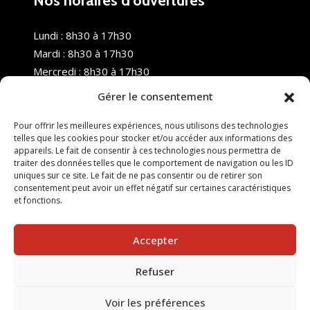
Nos horaires d’ouvertures
Lundi : 8h30 à 17h30
Mardi : 8h30 à 17h30
Mercredi : 8h30 à 17h30
Jeudi : 8h30 à 17h30
Gérer le consentement
Vendredi : 8h30 à 17h30
Samedi : Fermé
Pour offrir les meilleures expériences, nous utilisons des technologies
telles que les cookies pour stocker et/ou accéder aux informations des
Dimanche : Fermé
appareils. Le fait de consentir à ces technologies nous permettra de
traiter des données telles que le comportement de navigation ou les ID
uniques sur ce site. Le fait de ne pas consentir ou de retirer son
consentement peut avoir un effet négatif sur certaines caractéristiques
et fonctions.
Accepter
Refuser
© 2025 Nouvel R Formation - TOUS DROITS RÉSERVÉS -
SITE RÉALISÉ PAR :
INGÉNIERIE TECH
Voir les préférences