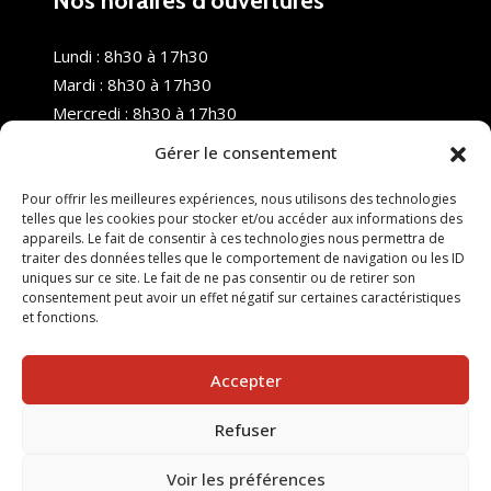
Nos horaires d’ouvertures
Lundi : 8h30 à 17h30
Mardi : 8h30 à 17h30
Mercredi : 8h30 à 17h30
Jeudi : 8h30 à 17h30
Gérer le consentement
Vendredi : 8h30 à 17h30
Samedi : Fermé
Pour offrir les meilleures expériences, nous utilisons des technologies
telles que les cookies pour stocker et/ou accéder aux informations des
Dimanche : Fermé
appareils. Le fait de consentir à ces technologies nous permettra de
traiter des données telles que le comportement de navigation ou les ID
uniques sur ce site. Le fait de ne pas consentir ou de retirer son
consentement peut avoir un effet négatif sur certaines caractéristiques
et fonctions.
Accepter
Refuser
© 2025 Nouvel R Formation - TOUS DROITS RÉSERVÉS -
SITE RÉALISÉ PAR :
INGÉNIERIE TECH
Voir les préférences