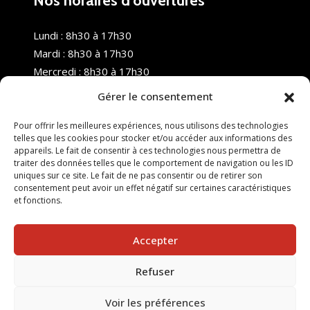
Nos horaires d’ouvertures
Lundi : 8h30 à 17h30
Mardi : 8h30 à 17h30
Mercredi : 8h30 à 17h30
Jeudi : 8h30 à 17h30
Gérer le consentement
Vendredi : 8h30 à 17h30
Samedi : Fermé
Pour offrir les meilleures expériences, nous utilisons des technologies
telles que les cookies pour stocker et/ou accéder aux informations des
Dimanche : Fermé
appareils. Le fait de consentir à ces technologies nous permettra de
traiter des données telles que le comportement de navigation ou les ID
uniques sur ce site. Le fait de ne pas consentir ou de retirer son
consentement peut avoir un effet négatif sur certaines caractéristiques
et fonctions.
Accepter
Refuser
© 2025 Nouvel R Formation - TOUS DROITS RÉSERVÉS -
SITE RÉALISÉ PAR :
INGÉNIERIE TECH
Voir les préférences