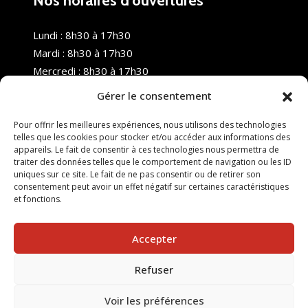
Nos horaires d’ouvertures
Lundi : 8h30 à 17h30
Mardi : 8h30 à 17h30
Mercredi : 8h30 à 17h30
Jeudi : 8h30 à 17h30
Gérer le consentement
Vendredi : 8h30 à 17h30
Samedi : Fermé
Pour offrir les meilleures expériences, nous utilisons des technologies
telles que les cookies pour stocker et/ou accéder aux informations des
Dimanche : Fermé
appareils. Le fait de consentir à ces technologies nous permettra de
traiter des données telles que le comportement de navigation ou les ID
uniques sur ce site. Le fait de ne pas consentir ou de retirer son
consentement peut avoir un effet négatif sur certaines caractéristiques
et fonctions.
Accepter
Refuser
© 2025 Nouvel R Formation - TOUS DROITS RÉSERVÉS -
SITE RÉALISÉ PAR :
INGÉNIERIE TECH
Voir les préférences