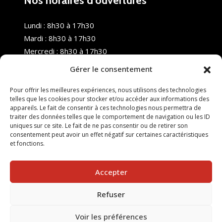
Nos horaires d’ouvertures
Lundi : 8h30 à 17h30
Mardi : 8h30 à 17h30
Mercredi : 8h30 à 17h30
Jeudi : 8h30 à 17h30
Gérer le consentement
Vendredi : 8h30 à 17h30
Samedi : Fermé
Pour offrir les meilleures expériences, nous utilisons des technologies
telles que les cookies pour stocker et/ou accéder aux informations des
Dimanche : Fermé
appareils. Le fait de consentir à ces technologies nous permettra de
traiter des données telles que le comportement de navigation ou les ID
uniques sur ce site. Le fait de ne pas consentir ou de retirer son
consentement peut avoir un effet négatif sur certaines caractéristiques
et fonctions.
Accepter
Refuser
© 2025 Nouvel R Formation - TOUS DROITS RÉSERVÉS -
SITE RÉALISÉ PAR :
INGÉNIERIE TECH
Voir les préférences