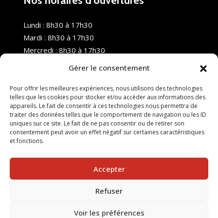
Nos horaires d’ouvertures
Lundi : 8h30 à 17h30
Mardi : 8h30 à 17h30
Mercredi : 8h30 à 17h30
Jeudi : 8h30 à 17h30
Gérer le consentement
Vendredi : 8h30 à 17h30
Samedi : Fermé
Pour offrir les meilleures expériences, nous utilisons des technologies
telles que les cookies pour stocker et/ou accéder aux informations des
Dimanche : Fermé
appareils. Le fait de consentir à ces technologies nous permettra de
traiter des données telles que le comportement de navigation ou les ID
uniques sur ce site. Le fait de ne pas consentir ou de retirer son
consentement peut avoir un effet négatif sur certaines caractéristiques
et fonctions.
Accepter
Refuser
© 2025 Nouvel R Formation - TOUS DROITS RÉSERVÉS -
SITE RÉALISÉ PAR :
INGÉNIERIE TECH
Voir les préférences