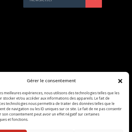
Gérer le consentement
les meilleures expériences, nous utilisons des technologies telles que les
r stocker et/ou accéder aux informations des appareils. Le fait de
 ces technologies nous permettra de traiter des données telles que le
 de navigation ou les ID uniques sur ce site. Le fait de ne pas consentir
r son consentement peut avoir un effet négatif sur certaines
ques et fonctions.