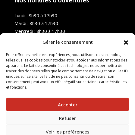
Nos horaires d’ouvertures
Lundi : 8h30 à 17h30
Mardi : 8h30 à 17h30
Mercredi : 8h30 à 17h30
Jeudi : 8h30 à 17h30
Gérer le consentement
Vendredi : 8h30 à 17h30
Samedi : Fermé
Pour offrir les meilleures expériences, nous utilisons des technologies
telles que les cookies pour stocker et/ou accéder aux informations des
Dimanche : Fermé
appareils. Le fait de consentir à ces technologies nous permettra de
traiter des données telles que le comportement de navigation ou les ID
uniques sur ce site. Le fait de ne pas consentir ou de retirer son
consentement peut avoir un effet négatif sur certaines caractéristiques
et fonctions.
Accepter
Refuser
© 2025 Nouvel R Formation - TOUS DROITS RÉSERVÉS -
SITE RÉALISÉ PAR :
INGÉNIERIE TECH
Voir les préférences