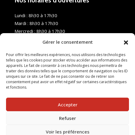
Nos horaires d’ouvertures
Lundi : 8h30 à 17h30
Mardi : 8h30 à 17h30
Mercredi : 8h30 à 17h30
Jeudi : 8h30 à 17h30
Gérer le consentement
Vendredi : 8h30 à 17h30
Samedi : Fermé
Pour offrir les meilleures expériences, nous utilisons des technologies
telles que les cookies pour stocker et/ou accéder aux informations des
Dimanche : Fermé
appareils. Le fait de consentir à ces technologies nous permettra de
traiter des données telles que le comportement de navigation ou les ID
uniques sur ce site. Le fait de ne pas consentir ou de retirer son
consentement peut avoir un effet négatif sur certaines caractéristiques
et fonctions.
Accepter
Refuser
© 2025 Nouvel R Formation - TOUS DROITS RÉSERVÉS -
SITE RÉALISÉ PAR :
INGÉNIERIE TECH
Voir les préférences